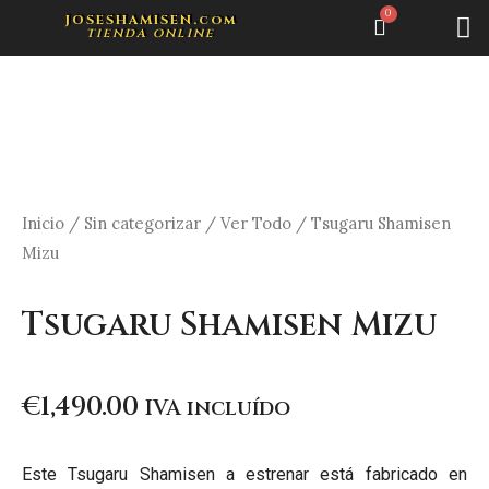
0
v
JOSESHAMISEN.com
tienda online
Inicio
/
Sin categorizar
/
Ver Todo
/ Tsugaru Shamisen
Mizu
Tsugaru Shamisen Mizu
€
1,490.00
IVA incluído
Este Tsugaru Shamisen a estrenar está fabricado en