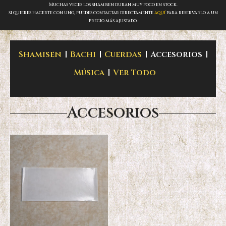
Muchas veces los shamisen duran muy poco en stock.
si quieres hacerte con uno, puedes contactar directamente
aquí
para reservarlo a un
precio más ajustado.
Shamisen
Bachi
Cuerdas
Accesorios
Música
Ver Todo
Accesorios