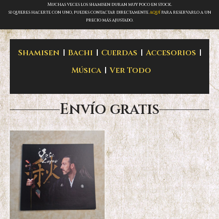
Muchas veces los shamisen duran muy poco en stock.
si quieres hacerte con uno, puedes contactar directamente
aquí
para reservarlo a un
precio más ajustado.
Shamisen
Bachi
Cuerdas
Accesorios
Música
Ver Todo
Envío gratis